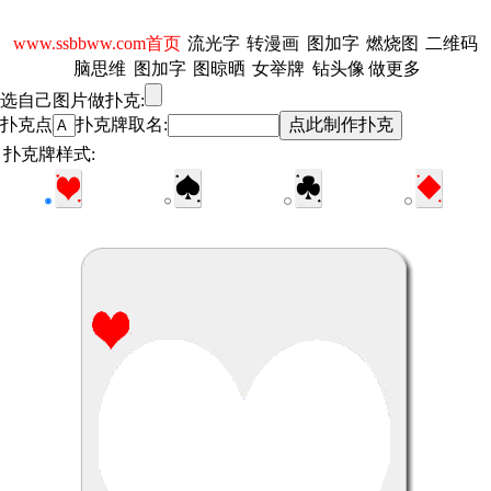
www.ssbbww.com首页
流光字
转漫画
图加字
燃烧图
二维码
脑思维
图加字
图晾晒
女举牌
钻头像
做更多
选自己图片做扑克:
扑克点
扑克牌取名:
扑克牌样式: