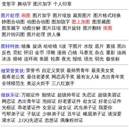
变形字
舞动字
图片加字
个人印章
图片处理:
画图
图片加字
图片缩放
裁剪图片
图片格式转换
静图合动图
动图合动图
图加隐字
图上加图
图里藏图
图里藏字
动图分解
图片压缩
图片旋转
图片翻转
抠图
图片转闪图
图片处理
拼人像
图转特效:
镜像
旋涡
哈哈镜
S波
字图片
水纹
底片
素描
黑白
反色
霓虹
怀旧
金币
浮雕
漫画
凸镜
马赛克
杂点
重影
油画
冰冻
熔铸
连环画
鱼眼
轮廓
夜光
报纸
强光
弱光
极坐标
做荣誉奖状:
荣誉书
自定义奖状
最帅男青年
最美美女奖
最疼老公奖
最佳老婆奖
网恋高手奖
最有女人味
杰出青年奖
全球模范生
奥运火炬手
三八红旗手
做娱乐证:
万能证件
痴情证
超级帅哥证
失恋证
超级美眉证
网恋证
杰出青年证
泡妞证
好老婆证件
处女证
好老公证件
光棍证
乖老婆证件
女皇证
淑女证
武当弟子证
我爱你
丐帮弟子证
子鼠证
少林弟子证
丑牛证
峨眉弟子证
请深爱
灌水证
上QQ先进证
忽悠证
偶像粉丝证