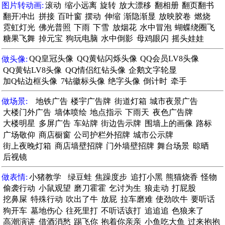
图片转动画:
滚动
缩小远离
旋转
放大漂移
翻相册
翻页翻书
翻开冲出
拼接
百叶窗
摆动
伸缩
渐隐渐显
放映胶卷
燃烧
霓虹灯光
佛光普照
下雨
下雪
放烟花
水中冒泡
蝴蝶绕圈飞
糖果飞舞
掉元宝
狗玩电脑
水中倒影
母鸡眼闪
摇头娃娃
做头像:
QQ皇冠头像
QQ黄钻闪烁头像
QQ会员LV8头像
QQ黄钻LV8头像
QQ情侣红钻头像
企鹅文字轮显
加Q钻边框头像
7钻徽标头像
绝字头像
倒计时
牵手
做场景:
地铁广告
楼宇广告牌
街道灯箱
城市夜景广告
大楼门外广告
墙体喷绘
地点指示
下雨天
夜色广告牌
大楼明星
多屏广告
车站牌
街边告示牌
围墙上的画像
路标
广场敬仰
商店橱窗
公司护栏外招牌
城市公示牌
街上夜晚灯箱
商店墙壁招牌
门外墙壁招牌
舞台场景
晾晒
后视镜
做表情:
小猪教学
绿豆蛙
焦躁度步
追打小黑
熊猫烧香
怪物
偷袭行动
小鼠观望
磨刀霍霍
乞讨为生
狼走动
打屁股
挖鼻屎
特殊行动
吹出了牛
放屁
拉车磨难
使劲吹牛
要听话
狗开车
墓地伤心
往死里打
不听话该打
追追追
色狼来了
高潮演讲
借酒消愁
踢飞你
抱着你亲亲
小鱼吃大鱼
过来抱抱