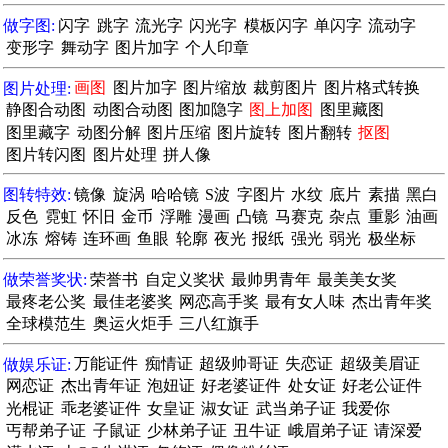
做字图:
闪字
跳字
流光字
闪光字
模板闪字
单闪字
流动字
变形字
舞动字
图片加字
个人印章
图片处理:
画图
图片加字
图片缩放
裁剪图片
图片格式转换
静图合动图
动图合动图
图加隐字
图上加图
图里藏图
图里藏字
动图分解
图片压缩
图片旋转
图片翻转
抠图
图片转闪图
图片处理
拼人像
图转特效:
镜像
旋涡
哈哈镜
S波
字图片
水纹
底片
素描
黑白
反色
霓虹
怀旧
金币
浮雕
漫画
凸镜
马赛克
杂点
重影
油画
冰冻
熔铸
连环画
鱼眼
轮廓
夜光
报纸
强光
弱光
极坐标
做荣誉奖状:
荣誉书
自定义奖状
最帅男青年
最美美女奖
最疼老公奖
最佳老婆奖
网恋高手奖
最有女人味
杰出青年奖
全球模范生
奥运火炬手
三八红旗手
做娱乐证:
万能证件
痴情证
超级帅哥证
失恋证
超级美眉证
网恋证
杰出青年证
泡妞证
好老婆证件
处女证
好老公证件
光棍证
乖老婆证件
女皇证
淑女证
武当弟子证
我爱你
丐帮弟子证
子鼠证
少林弟子证
丑牛证
峨眉弟子证
请深爱