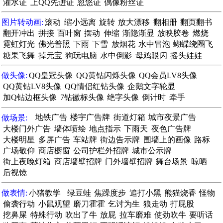
灌水证
上QQ先进证
忽悠证
偶像粉丝证
图片转动画:
滚动
缩小远离
旋转
放大漂移
翻相册
翻页翻书
翻开冲出
拼接
百叶窗
摆动
伸缩
渐隐渐显
放映胶卷
燃烧
霓虹灯光
佛光普照
下雨
下雪
放烟花
水中冒泡
蝴蝶绕圈飞
糖果飞舞
掉元宝
狗玩电脑
水中倒影
母鸡眼闪
摇头娃娃
做头像:
QQ皇冠头像
QQ黄钻闪烁头像
QQ会员LV8头像
QQ黄钻LV8头像
QQ情侣红钻头像
企鹅文字轮显
加Q钻边框头像
7钻徽标头像
绝字头像
倒计时
牵手
做场景:
地铁广告
楼宇广告牌
街道灯箱
城市夜景广告
大楼门外广告
墙体喷绘
地点指示
下雨天
夜色广告牌
大楼明星
多屏广告
车站牌
街边告示牌
围墙上的画像
路标
广场敬仰
商店橱窗
公司护栏外招牌
城市公示牌
街上夜晚灯箱
商店墙壁招牌
门外墙壁招牌
舞台场景
晾晒
后视镜
做表情:
小猪教学
绿豆蛙
焦躁度步
追打小黑
熊猫烧香
怪物
偷袭行动
小鼠观望
磨刀霍霍
乞讨为生
狼走动
打屁股
挖鼻屎
特殊行动
吹出了牛
放屁
拉车磨难
使劲吹牛
要听话