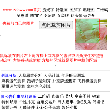
www.ssbbww.com首页
流光字
转漫画
图加字
燃烧图
二维码
脑思维
图加字
图晾晒
女举牌
钻头像
做更多
去裁剪自己的图片
鼠标放在图片左上角方块上或方块的虚线或四角按住左键拖
动,进行方块移动或缩放,方块的区域就是图片中裁剪区域
测算分析:
人脑思维分析
人品计算
年最旺日测算
麻将运气测算
跑胡子运测算
扑克牌运测算
飞行棋运测算
军棋运气测算
象棋角色测算
做公告启事暴料娱乐:
二维码
条形码
奖状
皇帝圣旨
锦旗
特种邮票
个性扑克
自定义名片
寻人启事
报纸头条
聘请书
荣誉证书
万能证件
花花公子杂志
娱乐小报